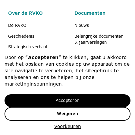
Over de RVKO
Documenten
De RVKO
Nieuws
Geschiedenis
Belangrijke documenten
& jaarverslagen
Strategisch verhaal
Koerier
Door op “
Accepteren
” te klikken, gaat u akkoord
Scholen & peuteropvang
Medezeggenschap
met het opslaan van cookies op uw apparaat om de
Contact
site navigatie te verbeteren, het sitegebruik te
analyseren en ons te helpen bij onze
marketinginspanningen.
Werken bij
Contact
Accepteren
Werken bij
010 – 453 75 00
Vacatures
info@rvko.nl
Weigeren
Zij-instroom
Adresgegevens
Voorkeuren
Starters