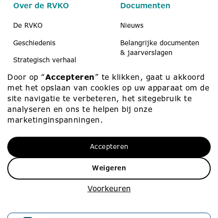
Over de RVKO
Documenten
De RVKO
Nieuws
Geschiedenis
Belangrijke documenten
& jaarverslagen
Strategisch verhaal
Koerier
Door op “
Accepteren
” te klikken, gaat u akkoord
Scholen & peuteropvang
Medezeggenschap
met het opslaan van cookies op uw apparaat om de
Contact
site navigatie te verbeteren, het sitegebruik te
analyseren en ons te helpen bij onze
marketinginspanningen.
Werken bij
Contact
Accepteren
Werken bij
010 – 453 75 00
Vacatures
info@rvko.nl
Weigeren
Zij-instroom
Adresgegevens
Voorkeuren
Starters
Stationssingel 80
3033 HJ Rotterdam