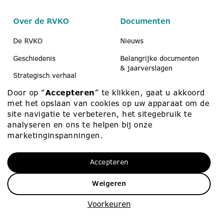
Over de RVKO
Documenten
De RVKO
Nieuws
Geschiedenis
Belangrijke documenten
& jaarverslagen
Strategisch verhaal
Koerier
Door op “
Accepteren
” te klikken, gaat u akkoord
Scholen & peuteropvang
Medezeggenschap
met het opslaan van cookies op uw apparaat om de
Contact
site navigatie te verbeteren, het sitegebruik te
analyseren en ons te helpen bij onze
marketinginspanningen.
Werken bij
Contact
Accepteren
Werken bij
010 – 453 75 00
Vacatures
info@rvko.nl
Weigeren
Zij-instroom
Adresgegevens
Voorkeuren
Starters