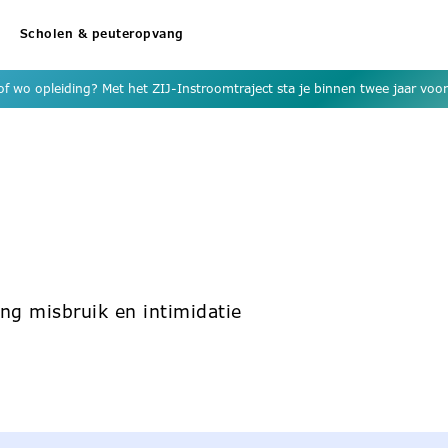
Scholen & peuteropvang
f wo opleiding? Met het ZIJ-Instroomtraject sta je binnen twee jaar voor 
ng misbruik en intimidatie