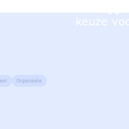
Maak jij 
keuze vo
ent
Organisatie