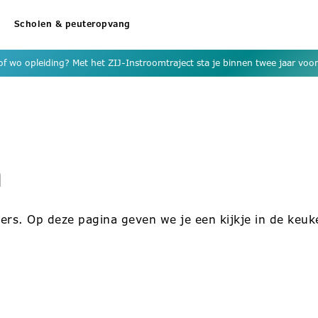
Scholen & peuteropvang
f wo opleiding? Met het ZIJ-Instroomtraject sta je binnen twee jaar voor 
n
ers. Op deze pagina geven we je een kijkje in de keuk
12/12/2025