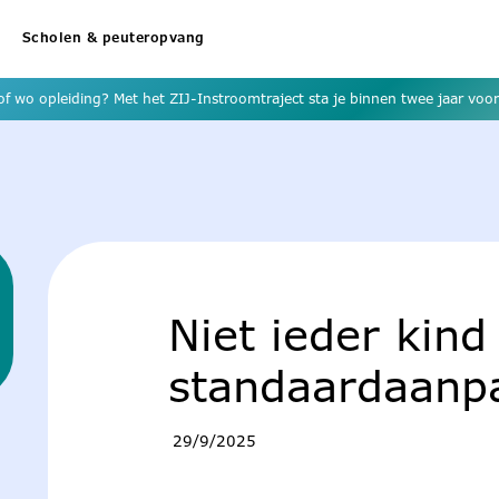
Scholen & peuteropvang
f wo opleiding? Met het ZIJ-Instroomtraject sta je binnen twee jaar voor 
Niet ieder kind
standaardaanp
29/9/2025