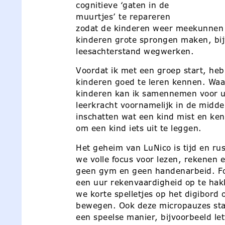
cognitieve ‘gaten in de
muurtjes’ te repareren
zodat de kinderen weer meekunnen m
kinderen grote sprongen maken, bij
leesachterstand wegwerken.
Voordat ik met een groep start, he
kinderen goed te leren kennen. Waar
kinderen kan ik samennemen voor ui
leerkracht voornamelijk in de midd
inschatten wat een kind mist en ke
om een kind iets uit te leggen.
Het geheim van LuNico is tijd en r
we volle focus voor lezen, rekenen e
geen gym en geen handenarbeid. Foc
een uur rekenvaardigheid op te hak
we korte spelletjes op het digibord
bewegen. Ook deze micropauzes staa
een speelse manier, bijvoorbeeld le