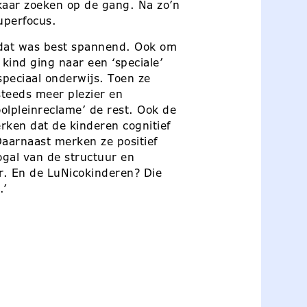
lkaar zoeken op de gang. Na zo’n
uperfocus.
 dat was best spannend. Ook om
kind ging naar een ‘speciale’
peciaal onderwijs. Toen ze
steeds meer plezier en
olpleinreclame’ de rest. Ook de
erken dat de kinderen cognitief
Daarnaast merken ze positief
ogal van de structuur en
r. En de LuNicokinderen? Die
.’