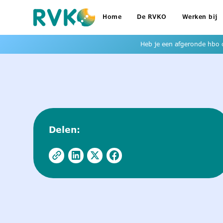
Home
De RVKO
Werken bij
Heb je een afgeronde hbo o
Delen: