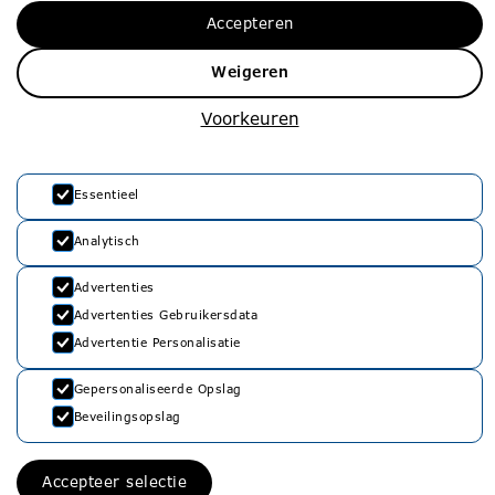
Vacatures
info@rvko.nl
Accepteren
Zij-instroom
Adresgegevens
Weigeren
Starters
Stationssingel 80
3033 HJ Rotterdam
Voorkeuren
Essentieel
Analytisch
Advertenties
Advertenties Gebruikersdata
Privacyverklaring
Advertentie Personalisatie
Cookie Policy
Gepersonaliseerde Opslag
Beveilingsopslag
©
2026
RVKO. Alle rechten voorbehouden.
Accepteer selectie