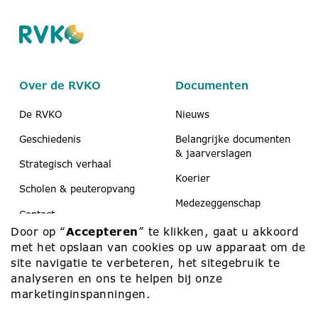
Over de RVKO
Documenten
De RVKO
Nieuws
Geschiedenis
Belangrijke documenten
& jaarverslagen
Strategisch verhaal
Koerier
Scholen & peuteropvang
Medezeggenschap
Contact
Door op “
Accepteren
” te klikken, gaat u akkoord
met het opslaan van cookies op uw apparaat om de
site navigatie te verbeteren, het sitegebruik te
Werken bij
Contact
analyseren en ons te helpen bij onze
marketinginspanningen.
Werken bij
010 – 453 75 00