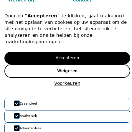
Werken bij
010 – 453 75 00
Door op “
Accepteren
” te klikken, gaat u akkoord
met het opslaan van cookies op uw apparaat om de
Vacatures
info@rvko.nl
site navigatie te verbeteren, het sitegebruik te
Zij-instroom
Adresgegevens
analyseren en ons te helpen bij onze
marketinginspanningen.
Starters
Stationssingel 80
3033 HJ Rotterdam
Accepteren
Weigeren
Voorkeuren
Essentieel
Privacyverklaring
Cookie Policy
Analytisch
Advertenties