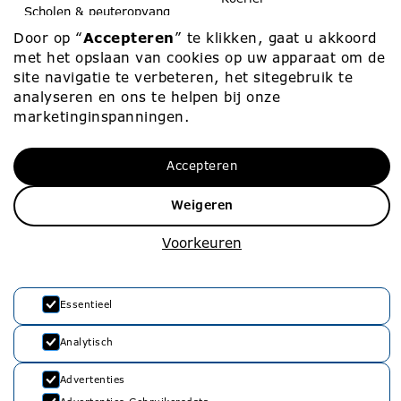
Scholen & peuteropvang
Medezeggenschap
Door op “
Accepteren
” te klikken, gaat u akkoord
Contact
met het opslaan van cookies op uw apparaat om de
site navigatie te verbeteren, het sitegebruik te
analyseren en ons te helpen bij onze
Werken bij
Contact
marketinginspanningen.
Werken bij
010 – 453 75 00
Accepteren
Vacatures
info@rvko.nl
Weigeren
Zij-instroom
Adresgegevens
Starters
Voorkeuren
Stationssingel 80
3033 HJ Rotterdam
Essentieel
Analytisch
Advertenties