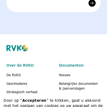
Over de RVKO
Documenten
De RVKO
Nieuws
Geschiedenis
Belangrijke documenten
& jaarverslagen
Strategisch verhaal
Koerier
Door op “
Accepteren
” te klikken, gaat u akkoord
Scholen & peuteropvang
Medezeggenschap
met het opslaan van cookies op uw apparaat om de