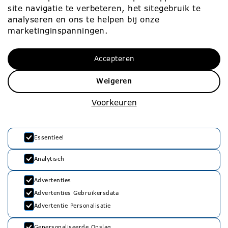
Contact
site navigatie te verbeteren, het sitegebruik te
analyseren en ons te helpen bij onze
marketinginspanningen.
Werken bij
Contact
Accepteren
Werken bij
010 – 453 75 00
Vacatures
info@rvko.nl
Weigeren
Zij-instroom
Adresgegevens
Voorkeuren
Starters
Stationssingel 80
3033 HJ Rotterdam
Essentieel
Analytisch
Advertenties
Advertenties Gebruikersdata
Advertentie Personalisatie
Privacyverklaring
Gepersonaliseerde Opslag