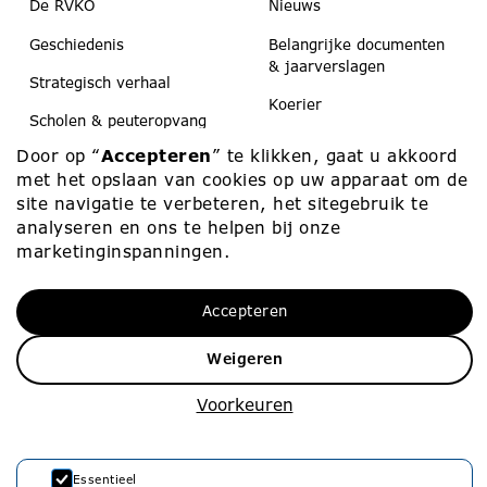
De RVKO
Nieuws
Geschiedenis
Belangrijke documenten
& jaarverslagen
Strategisch verhaal
Koerier
Scholen & peuteropvang
Medezeggenschap
Door op “
Accepteren
” te klikken, gaat u akkoord
Contact
met het opslaan van cookies op uw apparaat om de
site navigatie te verbeteren, het sitegebruik te
analyseren en ons te helpen bij onze
Werken bij
Contact
marketinginspanningen.
Werken bij
010 – 453 75 00
Accepteren
Vacatures
info@rvko.nl
Weigeren
Zij-instroom
Adresgegevens
Starters
Stationssingel 80
Voorkeuren
3033 HJ Rotterdam
Essentieel