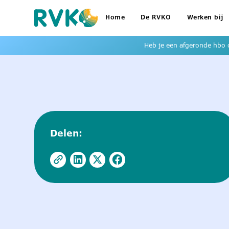
Home
De RVKO
Werken bij
Heb je een afgeronde hbo o
Delen: