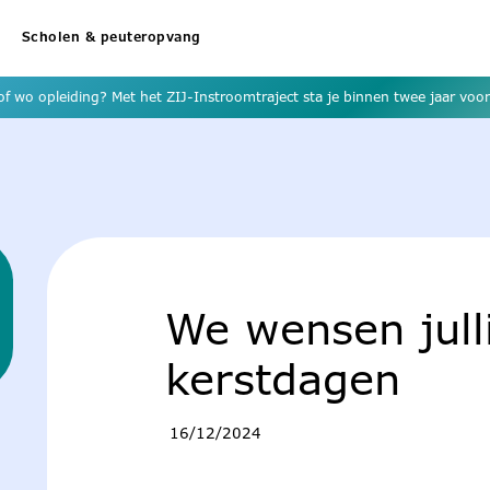
Scholen & peuteropvang
f wo opleiding? Met het ZIJ-Instroomtraject sta je binnen twee jaar voor 
We wensen julli
kerstdagen
16/12/2024