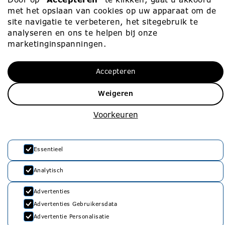
Werken bij
010 – 453 75 00
met het opslaan van cookies op uw apparaat om de
site navigatie te verbeteren, het sitegebruik te
Vacatures
info@rvko.nl
analyseren en ons te helpen bij onze
marketinginspanningen.
Zij-instroom
Adresgegevens
Starters
Stationssingel 80
Accepteren
3033 HJ Rotterdam
Weigeren
Voorkeuren
Essentieel
Privacyverklaring
Analytisch
Cookie Policy
Advertenties
Advertenties Gebruikersdata
Advertentie Personalisatie
©
2026
RVKO. Alle rechten voorbehouden.