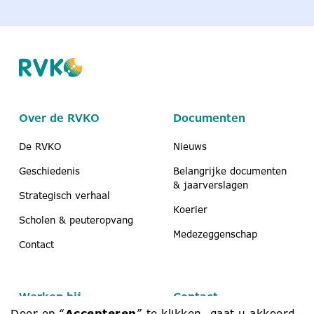
Over de RVKO
Documenten
De RVKO
Nieuws
Geschiedenis
Belangrijke documenten
& jaarverslagen
Strategisch verhaal
Koerier
Scholen & peuteropvang
Medezeggenschap
Contact
Werken bij
Contact
Door op “
Accepteren
” te klikken, gaat u akkoord