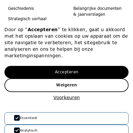
Geschiedenis
Belangrijke documenten
& jaarverslagen
Strategisch verhaal
Koerier
Door op “
Accepteren
” te klikken, gaat u akkoord
Scholen & peuteropvang
Medezeggenschap
met het opslaan van cookies op uw apparaat om de
Contact
site navigatie te verbeteren, het sitegebruik te
analyseren en ons te helpen bij onze
marketinginspanningen.
Werken bij
Contact
Accepteren
Werken bij
010 – 453 75 00
Vacatures
info@rvko.nl
Weigeren
Zij-instroom
Adresgegevens
Voorkeuren
Starters
Stationssingel 80
3033 HJ Rotterdam
Essentieel
Analytisch