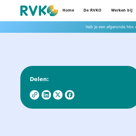
Home
De RVKO
Werken bij
Heb je een afgeronde hbo o
Delen: