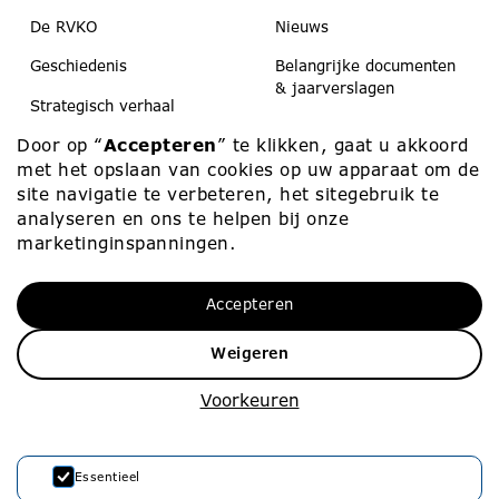
De RVKO
Nieuws
Geschiedenis
Belangrijke documenten
& jaarverslagen
Strategisch verhaal
Koerier
Door op “
Accepteren
” te klikken, gaat u akkoord
Scholen & peuteropvang
Medezeggenschap
met het opslaan van cookies op uw apparaat om de
Contact
site navigatie te verbeteren, het sitegebruik te
analyseren en ons te helpen bij onze
marketinginspanningen.
Werken bij
Contact
Accepteren
Werken bij
010 – 453 75 00
Vacatures
info@rvko.nl
Weigeren
Zij-instroom
Adresgegevens
Voorkeuren
Starters
Stationssingel 80
3033 HJ Rotterdam
Essentieel