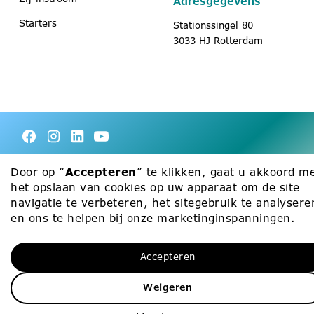
Adresgegevens
Starters
Stationssingel 80
3033 HJ Rotterdam
Door op “
Accepteren
” te klikken, gaat u akkoord m
Privacyverklaring
het opslaan van cookies op uw apparaat om de site
Cookie Policy
navigatie te verbeteren, het sitegebruik te analysere
en ons te helpen bij onze marketinginspanningen.
©
2026
RVKO. Alle rechten voorbehouden.
Accepteren
Weigeren