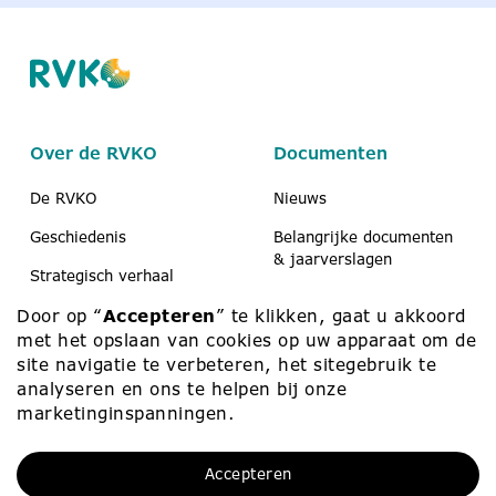
Over de RVKO
Documenten
De RVKO
Nieuws
Geschiedenis
Belangrijke documenten
& jaarverslagen
Strategisch verhaal
Koerier
Door op “
Accepteren
” te klikken, gaat u akkoord
Scholen & peuteropvang
Medezeggenschap
met het opslaan van cookies op uw apparaat om de
Contact
site navigatie te verbeteren, het sitegebruik te
analyseren en ons te helpen bij onze
marketinginspanningen.
Werken bij
Contact
Accepteren
Werken bij
010 – 453 75 00