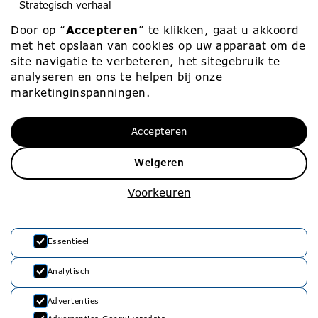
Strategisch verhaal
Koerier
Door op “
Accepteren
” te klikken, gaat u akkoord
Scholen & peuteropvang
Medezeggenschap
met het opslaan van cookies op uw apparaat om de
Contact
site navigatie te verbeteren, het sitegebruik te
analyseren en ons te helpen bij onze
marketinginspanningen.
Werken bij
Contact
Accepteren
Werken bij
010 – 453 75 00
Vacatures
info@rvko.nl
Weigeren
Zij-instroom
Adresgegevens
Voorkeuren
Starters
Stationssingel 80
3033 HJ Rotterdam
Essentieel
Analytisch
Advertenties