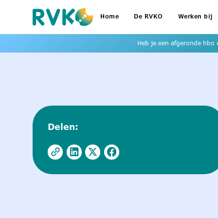
Home
De RVKO
Werken bij
Heb je een afgeronde hbo o
Delen: