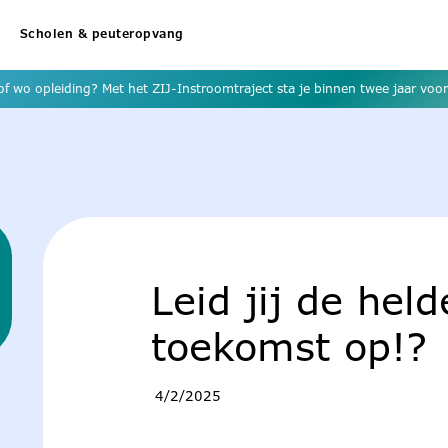
Scholen & peuteropvang
f wo opleiding? Met het ZIJ-Instroomtraject sta je binnen twee jaar voor 
Leid jij de hel
toekomst op!?
4/2/2025