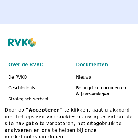
Over de RVKO
Documenten
De RVKO
Nieuws
Geschiedenis
Belangrijke documenten
& jaarverslagen
Strategisch verhaal
Koerier
Door op “
Accepteren
” te klikken, gaat u akkoord
Scholen & peuteropvang
Medezeggenschap
met het opslaan van cookies op uw apparaat om de
Contact
site navigatie te verbeteren, het sitegebruik te
analyseren en ons te helpen bij onze
marketinginspanningen.