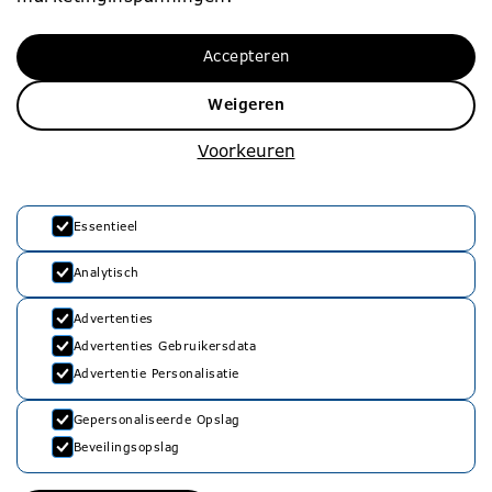
Werken bij
Contact
Accepteren
Werken bij
010 – 453 75 00
Vacatures
info@rvko.nl
Weigeren
Zij-instroom
Adresgegevens
Voorkeuren
Starters
Stationssingel 80
3033 HJ Rotterdam
Essentieel
Analytisch
Advertenties
Advertenties Gebruikersdata
Advertentie Personalisatie
Privacyverklaring
Gepersonaliseerde Opslag
Beveilingsopslag
Cookie Policy