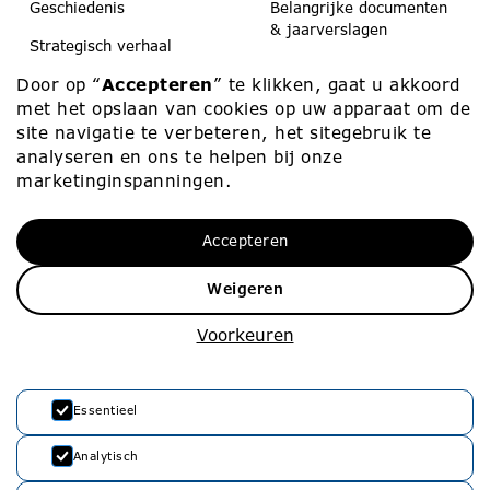
Geschiedenis
Belangrijke documenten
& jaarverslagen
Strategisch verhaal
Koerier
Door op “
Accepteren
” te klikken, gaat u akkoord
Scholen & peuteropvang
Medezeggenschap
met het opslaan van cookies op uw apparaat om de
Contact
site navigatie te verbeteren, het sitegebruik te
analyseren en ons te helpen bij onze
marketinginspanningen.
Werken bij
Contact
Accepteren
Werken bij
010 – 453 75 00
Vacatures
info@rvko.nl
Weigeren
Zij-instroom
Adresgegevens
Voorkeuren
Starters
Stationssingel 80
3033 HJ Rotterdam
Essentieel
Analytisch