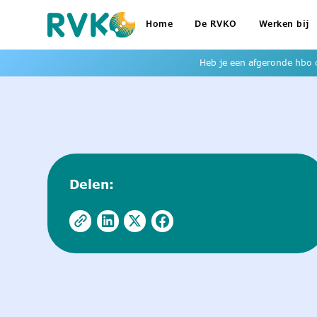
Home
De RVKO
Werken bij
Heb je een afgeronde hbo o
Delen: